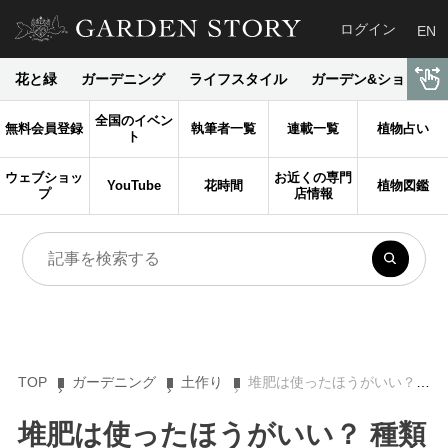
ログイン
EN
花と緑
ガーデニング
ライフスタイル
ガーデン&ショップ
全国のイベン
無料会員登録
執筆者一覧
連載一覧
植物占い
ト
ウェブショッ
お近くの専門
YouTube
花時間
植物図鑑
プ
店情報
TOP
ガーデニング
土作り
堆肥は使ったほうがいい？ 種類別の使い方や肥料との違いについて
堆肥は使ったほうがいい？ 種類