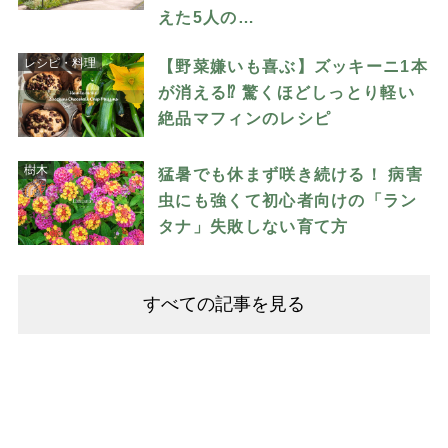
えた5人の…
レシピ・料理
【野菜嫌いも喜ぶ】ズッキーニ1本
が消える⁉︎ 驚くほどしっとり軽い
絶品マフィンのレシピ
樹木
猛暑でも休まず咲き続ける！ 病害
虫にも強くて初心者向けの「ラン
タナ」失敗しない育て方
すべての記事を見る