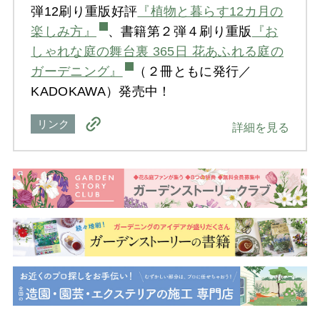
弾12刷り重版好評
『植物と暮らす12カ月の
楽しみ方』
、書籍第２弾４刷り重版
『お
しゃれな庭の舞台裏 365日 花あふれる庭の
ガーデニング』
（２冊ともに発行／
KADOKAWA）発売中！
リンク
詳細を見る