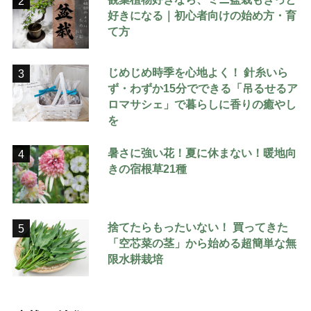
2
好きになる｜初心者向けの始め方・育
て方
じめじめ時季を心地よく！ 針糸いら
3
ず・わずか15分でできる「吊るせるア
ロマサシェ」で暮らしに香りの癒やし
を
暑さに強い花！夏に休まない！暖地向
4
きの宿根草21種
捨てたらもったいない！ 買ってきた
5
「空芯菜の茎」から始める超簡単な無
限水耕栽培