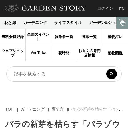
ログイン
EN
花と緑
ガーデニング
ライフスタイル
ガーデン&ショップ
全国のイベン
無料会員登録
執筆者一覧
連載一覧
植物占い
ト
ウェブショッ
お近くの専門
YouTube
花時間
植物図鑑
プ
店情報
TOP
ガーデニング
育て方
バラの新芽を枯らす「バラゾウムシ」の捕獲方法
バラの新芽を枯らす「バラゾウ