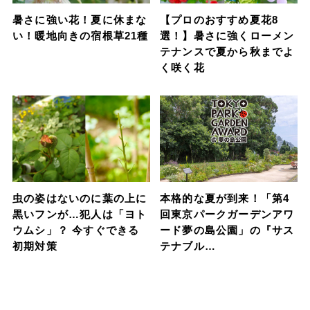
暑さに強い花！夏に休まな
【プロのおすすめ夏花8
い！暖地向きの宿根草21種
選！】暑さに強くローメン
テナンスで夏から秋までよ
く咲く花
虫の姿はないのに葉の上に
本格的な夏が到来！「第4
黒いフンが…犯人は「ヨト
回東京パークガーデンアワ
ウムシ」？ 今すぐできる
ード夢の島公園」の『サス
初期対策
テナブル…