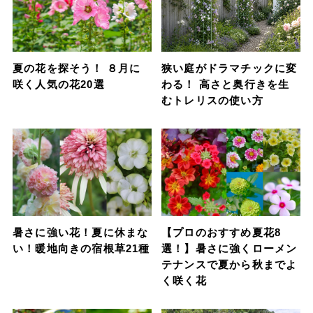
夏の花を探そう！ ８月に
狭い庭がドラマチックに変
咲く人気の花20選
わる！ 高さと奥行きを生
むトレリスの使い方
暑さに強い花！夏に休まな
【プロのおすすめ夏花8
い！暖地向きの宿根草21種
選！】暑さに強くローメン
テナンスで夏から秋までよ
く咲く花