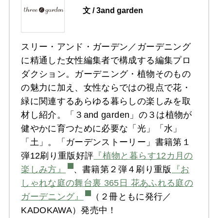
文 / 3and garden
スリー・アンド・ガーデン／ガーデニング
に精通した女性編集者で構成する編集プロ
ダクション。ガーデニング・植物そのもの
の魅力に加え、女性ならではの視点で花・
緑に関連するあらゆる暮らしの楽しみを取
材し紹介。「３and garden」の３は植物が
健やかに育つために必要な「光」「水」
「土」。「ガーデンストーリー」書籍第１
弾12刷り重版好評
『植物と暮らす12カ月の
楽しみ方』
、書籍第２弾４刷り重版
『お
しゃれな庭の舞台裏 365日 花あふれる庭の
ガーデニング』
（２冊ともに発行／
KADOKAWA）発売中！