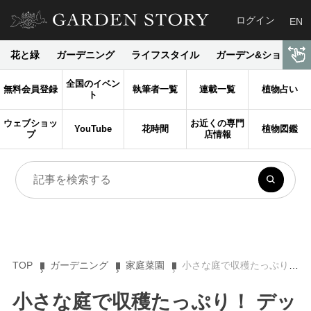
ログイン
EN
花と緑
ガーデニング
ライフスタイル
ガーデン&ショップ
全国のイベン
無料会員登録
執筆者一覧
連載一覧
植物占い
ト
ウェブショッ
お近くの専門
YouTube
花時間
植物図鑑
プ
店情報
TOP
ガーデニング
家庭菜園
小さな庭で収穫たっぷり！ デッキ一体型家庭菜園
小さな庭で収穫たっぷり！ デッ