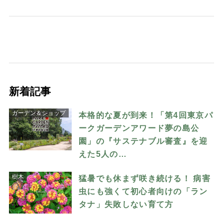
新着記事
ガーデン＆ショップ
本格的な夏が到来！「第4回東京パ
ークガーデンアワード夢の島公
園」の『サステナブル審査』を迎
えた5人の…
樹木
猛暑でも休まず咲き続ける！ 病害
虫にも強くて初心者向けの「ラン
タナ」失敗しない育て方