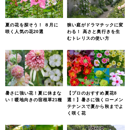
夏の花を探そう！ ８月に
狭い庭がドラマチックに変
咲く人気の花20選
わる！ 高さと奥行きを生
むトレリスの使い方
暑さに強い花！夏に休まな
【プロのおすすめ夏花8
い！暖地向きの宿根草21種
選！】暑さに強くローメン
テナンスで夏から秋までよ
く咲く花