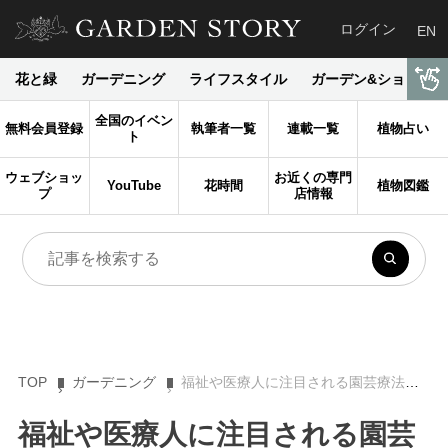
ログイン
EN
花と緑
ガーデニング
ライフスタイル
ガーデン&ショップ
全国のイベン
無料会員登録
執筆者一覧
連載一覧
植物占い
ト
ウェブショッ
お近くの専門
YouTube
花時間
植物図鑑
プ
店情報
TOP
ガーデニング
福祉や医療人に注目される園芸療法。バリアフリーな家庭菜園をしてみませんか？
福祉や医療人に注目される園芸