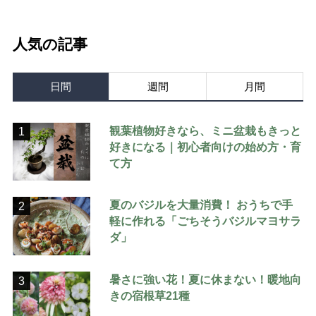
人気の記事
日間
週間
月間
観葉植物好きなら、ミニ盆栽もきっと
1
好きになる｜初心者向けの始め方・育
て方
夏のバジルを大量消費！ おうちで手
2
軽に作れる「ごちそうバジルマヨサラ
ダ」
暑さに強い花！夏に休まない！暖地向
3
きの宿根草21種