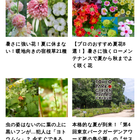
暑さに強い花！夏に休まな
【プロのおすすめ夏花8
い！暖地向きの宿根草21種
選！】暑さに強くローメン
テナンスで夏から秋までよ
く咲く花
虫の姿はないのに葉の上に
本格的な夏が到来！「第4
黒いフンが…犯人は「ヨト
回東京パークガーデンアワ
ウムシ」？ 今すぐできる
ード夢の島公園」の『サス