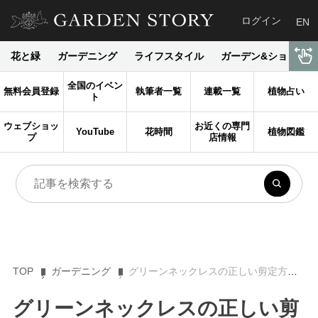
ログイン
EN
花と緑
ガーデニング
ライフスタイル
ガーデン&ショップ
全国のイベン
無料会員登録
執筆者一覧
連載一覧
植物占い
ト
ウェブショッ
お近くの専門
YouTube
花時間
植物図鑑
プ
店情報
TOP
ガーデニング
グリーンネックレスの正しい剪定方法。時期やコツを知れば、初心者でも簡単にできます
グリーンネックレスの正しい剪