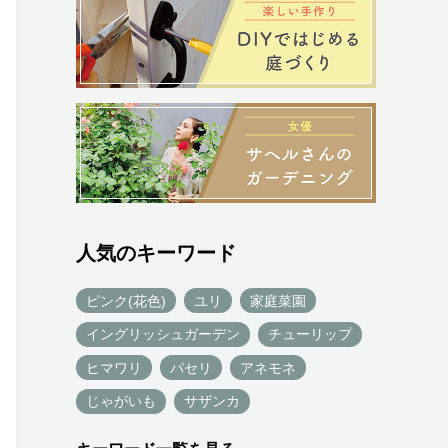
人気のキーワード
ピンク(花色)
ユリ
家庭菜園
イングリッシュガーデン
チューリップ
ヒマワリ
パセリ
アネモネ
じゃがいも
サザンカ