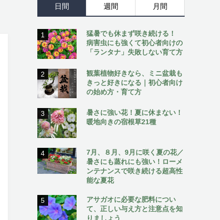
日間
週間
月間
猛暑でも休まず咲き続ける！
1
病害虫にも強くて初心者向けの
「ランタナ」失敗しない育て方
観葉植物好きなら、ミニ盆栽も
2
きっと好きになる｜初心者向け
の始め方・育て方
暑さに強い花！夏に休まない！
3
暖地向きの宿根草21種
7月、８月、9月に咲く夏の花／
4
暑さにも蒸れにも強い！ローメ
ンテナンスで咲き続ける超高性
能な夏花
アサガオに必要な肥料につい
5
て、正しい与え方と注意点を知
りましょう