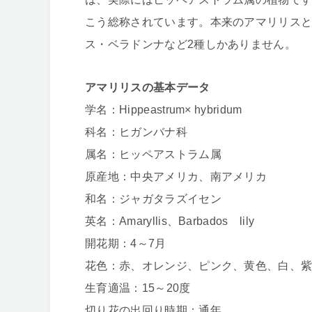
こう総称されています。本来のアマリリス
ス・ベラドンナなど2種しかありません。
アマリリスの基本データ
学名：Hippeastrum× hybridum
科名：ヒガンバナ科
属名：ヒッペアストラム属
原産地：中央アメリカ、南アメリカ
和名：ジャガタラズイセン
英名：Amaryllis、Barbados lily
開花期：4～7月
花色：赤、オレンジ、ピンク、黄色、白、
生育適温：15～20度
切り花の出回り時期：通年