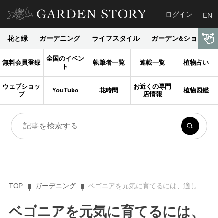
ログイン
EN
花と緑
ガーデニング
ライフスタイル
ガーデン&ショップ
全国のイベン
無料会員登録
執筆者一覧
連載一覧
植物占い
ト
ウェブショッ
お近くの専門
YouTube
花時間
植物図鑑
プ
店情報
TOP
ガーデニング
ベゴニアを元気に育てるには、適した土作りと植え替えが必要です
ベゴニアを元気に育てるには、