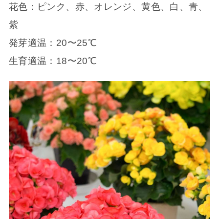
花色：ピンク、赤、オレンジ、黄色、白、青、
紫
発芽適温：20〜25℃
生育適温：18〜20℃