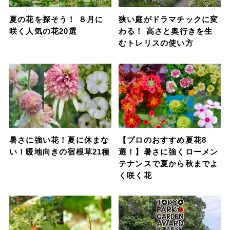
夏の花を探そう！ ８月に
狭い庭がドラマチックに変
咲く人気の花20選
わる！ 高さと奥行きを生
むトレリスの使い方
暑さに強い花！夏に休まな
【プロのおすすめ夏花8
い！暖地向きの宿根草21種
選！】暑さに強くローメン
テナンスで夏から秋までよ
く咲く花