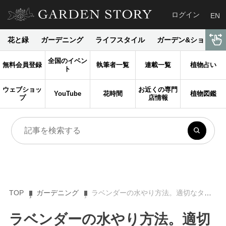
ログイン
EN
花と緑
ガーデニング
ライフスタイル
ガーデン&ショップ
全国のイベン
無料会員登録
執筆者一覧
連載一覧
植物占い
ト
ウェブショッ
お近くの専門
YouTube
花時間
植物図鑑
プ
店情報
TOP
ガーデニング
ラベンダーの水やり方法。適切なタイミングと頻度で、根腐れを防ぎます
ラベンダーの水やり方法。適切