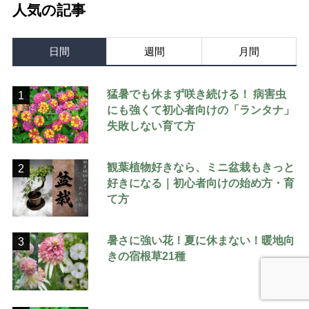
人気の記事
日間
週間
月間
猛暑でも休まず咲き続ける！ 病害虫
1
にも強くて初心者向けの「ランタナ」
失敗しない育て方
観葉植物好きなら、ミニ盆栽もきっと
2
好きになる｜初心者向けの始め方・育
て方
暑さに強い花！夏に休まない！暖地向
3
きの宿根草21種