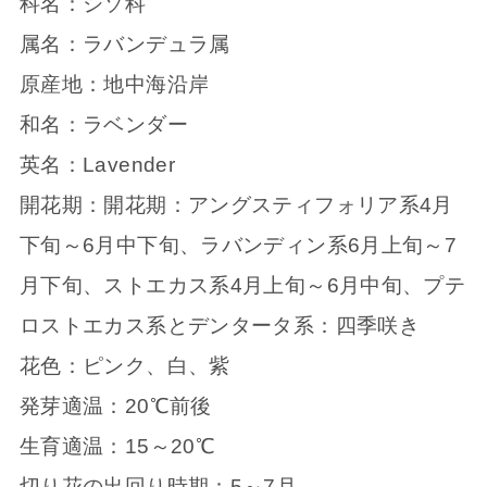
科名：シソ科
属名：ラバンデュラ属
原産地：地中海沿岸
和名：ラベンダー
英名：Lavender
開花期：開花期：アングスティフォリア系4月
下旬～6月中下旬、ラバンディン系6月上旬～7
月下旬、ストエカス系4月上旬～6月中旬、プテ
ロストエカス系とデンタータ系：四季咲き
花色：ピンク、白、紫
発芽適温：20℃前後
生育適温：15～20℃
切り花の出回り時期：5～7月