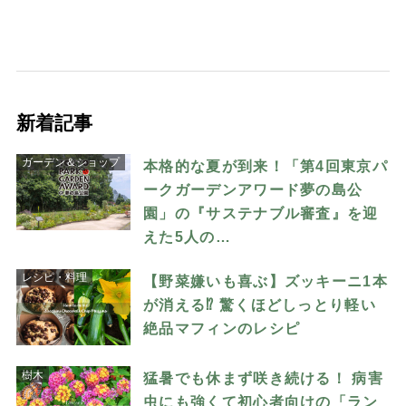
新着記事
ガーデン＆ショップ
本格的な夏が到来！「第4回東京パ
ークガーデンアワード夢の島公
園」の『サステナブル審査』を迎
えた5人の…
レシピ・料理
【野菜嫌いも喜ぶ】ズッキーニ1本
が消える⁉︎ 驚くほどしっとり軽い
絶品マフィンのレシピ
樹木
猛暑でも休まず咲き続ける！ 病害
虫にも強くて初心者向けの「ラン