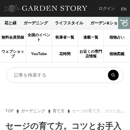
ログイン
EN
花と緑
ガーデニング
ライフスタイル
ガーデン&ショップ
全国のイベン
無料会員登録
執筆者一覧
連載一覧
植物占い
ト
ウェブショッ
お近くの専門
YouTube
花時間
植物図鑑
プ
店情報
TOP
ガーデニング
育て方
セージの育て方。コツとお手入れ、植え替えや寄せ植えを一挙紹介します
セージの育て方。コツとお手入