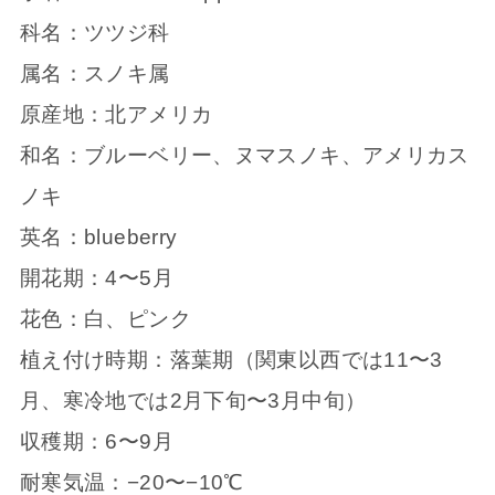
科名：ツツジ科
属名：スノキ属
原産地：北アメリカ
和名：ブルーベリー、ヌマスノキ、アメリカス
ノキ
英名：blueberry
開花期：4〜5月
花色：白、ピンク
植え付け時期：落葉期（関東以西では11〜3
月、寒冷地では2月下旬〜3月中旬）
収穫期：6〜9月
耐寒気温：−20〜−10℃