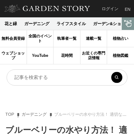
ログイン
EN
花と緑
ガーデニング
ライフスタイル
ガーデン&ショップ
全国のイベン
無料会員登録
執筆者一覧
連載一覧
植物占い
ト
ウェブショッ
お近くの専門
YouTube
花時間
植物図鑑
プ
店情報
TOP
ガーデニング
ブルーベリーの水やり方法！ 適切なタイミングと頻度は？
ブルーベリーの水やり方法！ 適