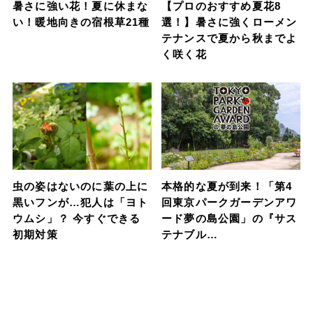
暑さに強い花！夏に休まな
【プロのおすすめ夏花8
い！暖地向きの宿根草21種
選！】暑さに強くローメン
テナンスで夏から秋までよ
く咲く花
虫の姿はないのに葉の上に
本格的な夏が到来！「第4
黒いフンが…犯人は「ヨト
回東京パークガーデンアワ
ウムシ」？ 今すぐできる
ード夢の島公園」の『サス
初期対策
テナブル…