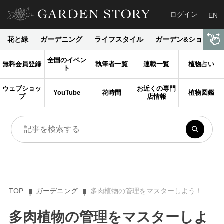
ログイン
EN
花と緑
ガーデニング
ライフスタイル
ガーデン&ショップ
全国のイベン
無料会員登録
執筆者一覧
連載一覧
植物占い
ト
ウェブショッ
お近くの専門
YouTube
花時間
植物図鑑
プ
店情報
TOP
ガーデニング
多肉植物の管理をマスターしよう！育て方と増やし方 〜オンラインレッスンも開催！
多肉植物の管理をマスターしよ