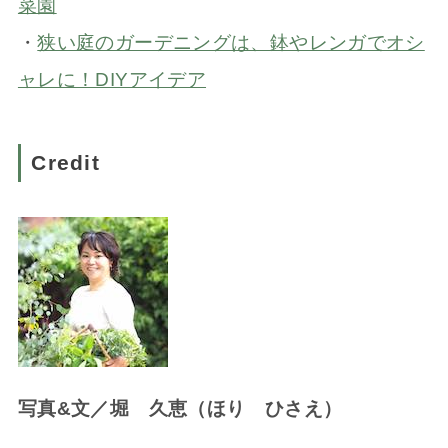
菜園
・
狭い庭のガーデニングは、鉢やレンガでオシ
ャレに！DIYアイデア
Credit
写真&文／堀 久恵（ほり ひさえ）