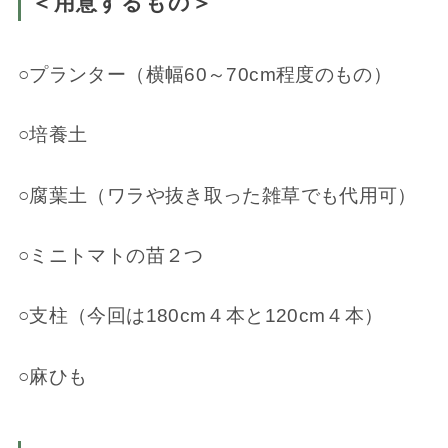
＜用意するもの＞
○プランター（横幅60～70cm程度のもの）
○培養土
○腐葉土（ワラや抜き取った雑草でも代用可）
○ミニトマトの苗２つ
○支柱（今回は180cm４本と120cm４本）
○麻ひも