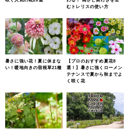
むトレリスの使い方
暑さに強い花！夏に休まな
【プロのおすすめ夏花8
い！暖地向きの宿根草21種
選！】暑さに強くローメン
テナンスで夏から秋までよ
く咲く花