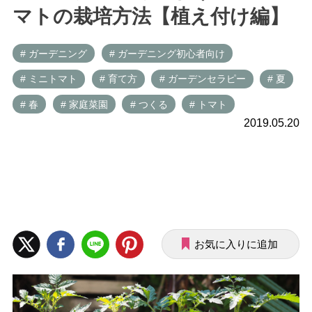
マトの栽培方法【植え付け編】
# ガーデニング
# ガーデニング初心者向け
# ミニトマト
# 育て方
# ガーデンセラピー
# 夏
# 春
# 家庭菜園
# つくる
# トマト
2019.05.20
お気に入りに追加