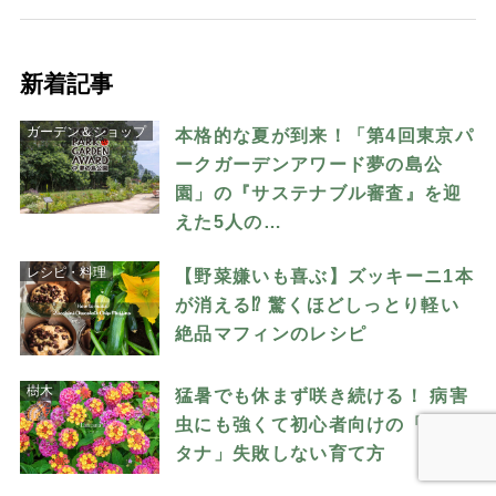
新着記事
ガーデン＆ショップ
本格的な夏が到来！「第4回東京パ
ークガーデンアワード夢の島公
園」の『サステナブル審査』を迎
えた5人の…
レシピ・料理
【野菜嫌いも喜ぶ】ズッキーニ1本
が消える⁉︎ 驚くほどしっとり軽い
絶品マフィンのレシピ
樹木
猛暑でも休まず咲き続ける！ 病害
虫にも強くて初心者向けの「ラン
タナ」失敗しない育て方