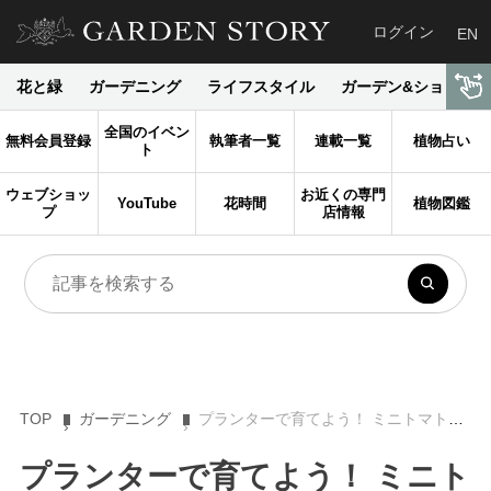
ログイン
EN
花と緑
ガーデニング
ライフスタイル
ガーデン&ショップ
全国のイベン
無料会員登録
執筆者一覧
連載一覧
植物占い
ト
ウェブショッ
お近くの専門
YouTube
花時間
植物図鑑
プ
店情報
TOP
ガーデニング
プランターで育てよう！ ミニトマトの栽培方法【植え付け編】
プランターで育てよう！ ミニト