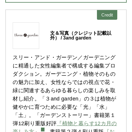
Credit
文＆写真（クレジット記載以
外） / 3and garden
スリー・アンド・ガーデン／ガーデニング
に精通した女性編集者で構成する編集プロ
ダクション。ガーデニング・植物そのもの
の魅力に加え、女性ならではの視点で花・
緑に関連するあらゆる暮らしの楽しみを取
材し紹介。「３and garden」の３は植物が
健やかに育つために必要な「光」「水」
「土」。「ガーデンストーリー」書籍第１
弾12刷り重版好評
『植物と暮らす12カ月の
楽しみ方』
、書籍第２弾４刷り重版
『お