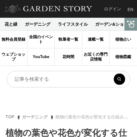
ログイン
EN
花と緑
ガーデニング
ライフスタイル
ガーデン&ショップ
全国のイベン
無料会員登録
執筆者一覧
連載一覧
植物占い
ト
ウェブショッ
お近くの専門
YouTube
花時間
植物図鑑
プ
店情報
TOP
ガーデニング
植物の葉色や花色が変化する仕組み【植物学基本講座】
植物の葉色や花色が変化する仕