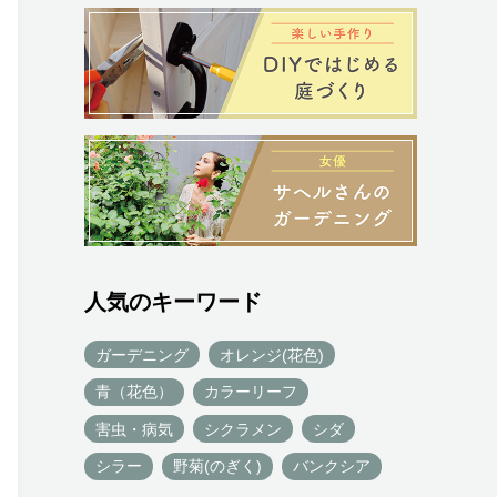
人気のキーワード
ガーデニング
オレンジ(花色)
青（花色）
カラーリーフ
害虫・病気
シクラメン
シダ
シラー
野菊(のぎく)
バンクシア