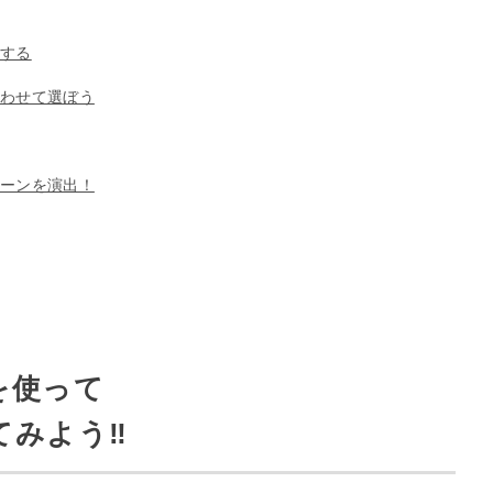
意する
合わせて選ぼう
シーンを演出！
を使って
てみよう‼