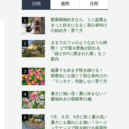
日間
週間
月間
観葉植物好きなら、ミニ盆栽も
1
きっと好きになる｜初心者向け
の始め方・育て方
まるでカフェのようなおうち時
2
間！ ピザ窯＆野鳥が訪れる
「緑とDIYに囲まれた家」をご
案内
猛暑でも休まず咲き続ける！
3
病害虫にも強くて初心者向けの
「ランタナ」失敗しない育て方
暑さに強い花！夏に休まない！
4
暖地向きの宿根草21種
7月、８月、9月に咲く夏の花／
5
暑さにも蒸れにも強い！ローメ
ンテナンスで咲き続ける超高性