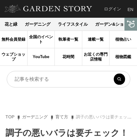
ログイン
EN
花と緑
ガーデニング
ライフスタイル
ガーデン&ショップ
全国のイベン
無料会員登録
執筆者一覧
連載一覧
植物占い
ト
ウェブショッ
お近くの専門
YouTube
花時間
植物図鑑
プ
店情報
TOP
ガーデニング
育て方
調子の悪いバラは要チェック！ 土の中にコガネムシが潜んでいませんか？
調子の悪いバラは要チェック！