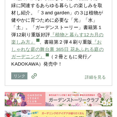
緑に関連するあらゆる暮らしの楽しみを取
材し紹介。「３and garden」の３は植物が
健やかに育つために必要な「光」「水」
「土」。「ガーデンストーリー」書籍第１
弾12刷り重版好評
『植物と暮らす12カ月の
楽しみ方』
、書籍第２弾４刷り重版
『お
しゃれな庭の舞台裏 365日 花あふれる庭の
ガーデニング』
（２冊ともに発行／
KADOKAWA）発売中！
リンク
詳細を見る