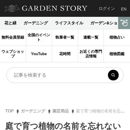
ログイン
EN
花と緑
ガーデニング
ライフスタイル
ガーデン&ショップ
全国のイベン
無料会員登録
執筆者一覧
連載一覧
植物占い
ト
ウェブショッ
お近くの専門
YouTube
花時間
植物図鑑
プ
店情報
TOP
ガーデニング
園芸用品
庭で育つ植物の名前を忘れないための必須アイテム「園芸用ラベル」の種類と使い方アイデア
庭で育つ植物の名前を忘れない