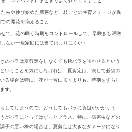
どを、コンパクトにまとまりよく仕立て直すこと
った枝や伸び始めた新芽など、枝ごとの生育ステージが異
内での開花を揃えること
わせて、花の咲く時期をコントロールして、早咲きも遅咲
催しない一般家庭には当てはまりにくい）
咲きのバラは夏剪定をしなくても秋バラを咲かせるという
りということを気にしなければ、夏剪定は、決して必須の
ている場合は特に、花が一斉に咲くよりも、時期をずらし
ります。
減らしてしまうので、どうしてもバラに負担がかかりま
ほうがバラにとってはずっとプラス。特に、病害虫などの
な調子の悪い株の場合は、夏剪定は大きなダメージになり