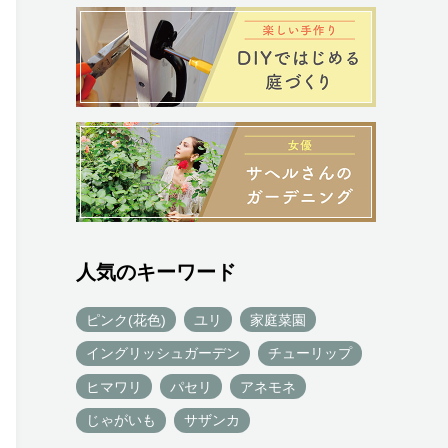
人気のキーワード
ピンク(花色)
ユリ
家庭菜園
イングリッシュガーデン
チューリップ
ヒマワリ
パセリ
アネモネ
じゃがいも
サザンカ