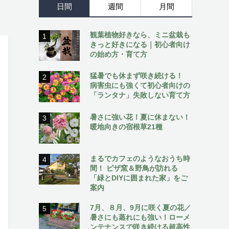
日間
週間
月間
観葉植物好きなら、ミニ盆栽も
1
きっと好きになる｜初心者向け
の始め方・育て方
猛暑でも休まず咲き続ける！
2
病害虫にも強くて初心者向けの
「ランタナ」失敗しない育て方
暑さに強い花！夏に休まない！
3
暖地向きの宿根草21種
まるでカフェのようなおうち時
4
間！ ピザ窯＆野鳥が訪れる
「緑とDIYに囲まれた家」をご
案内
7月、８月、9月に咲く夏の花／
5
暑さにも蒸れにも強い！ローメ
ンテナンスで咲き続ける超高性