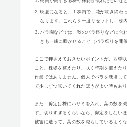
樹高が高すぎる株や株姿が乱れたものな
晩夏になると、１株内で、花が咲き終わ
なります。これらを一度リセットし、株
バラ園などでは、秋のバラ祭りなどに合
きも一緒に咲かせること（バラ祭りを開
ここで押さえておきたいポイントが、四季
こと。株姿を整えたり、咲く時期を揃えた
作業ではありません。個人でバラを栽培し
て少しずつ咲いてくれたほうがよい時もあ
また、剪定は株にハサミを入れ、葉の数を
す。切りすぎるくらいなら、剪定をしない
被害に遭って、葉の数を減らしているよう