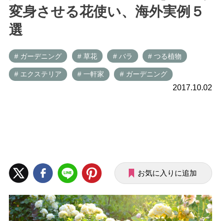
変身させる花使い、海外実例５
選
# ガーデニング
# 草花
# バラ
# つる植物
# エクステリア
# 一軒家
# ガーデニング
2017.10.02
お気に入りに追加