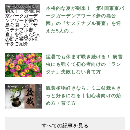
ガーデン＆ショップ
本格的な夏が到来！「第4回東京パ
ークガーデンアワード夢の島公
園」の『サステナブル審査』を迎
えた5人の…
樹木
猛暑でも休まず咲き続ける！ 病害
虫にも強くて初心者向けの「ラン
タナ」失敗しない育て方
ガーデニング
観葉植物好きなら、ミニ盆栽もき
っと好きになる｜初心者向けの始
め方・育て方
すべての記事を見る