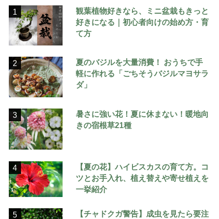
観葉植物好きなら、ミニ盆栽もきっと
1
好きになる｜初心者向けの始め方・育
て方
夏のバジルを大量消費！ おうちで手
2
軽に作れる「ごちそうバジルマヨサラ
ダ」
暑さに強い花！夏に休まない！暖地向
3
きの宿根草21種
【夏の花】ハイビスカスの育て方。コ
4
ツとお手入れ、植え替えや寄せ植えを
一挙紹介
【チャドクガ警告】成虫を見たら要注
5