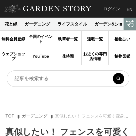
ログイン
EN
花と緑
ガーデニング
ライフスタイル
ガーデン&ショップ
全国のイベン
無料会員登録
執筆者一覧
連載一覧
植物占い
ト
ウェブショッ
お近くの専門
YouTube
花時間
植物図鑑
プ
店情報
TOP
ガーデニング
真似したい！ フェンスを可愛く変身させる花使い、海外実例５選
真似したい！ フェンスを可愛く