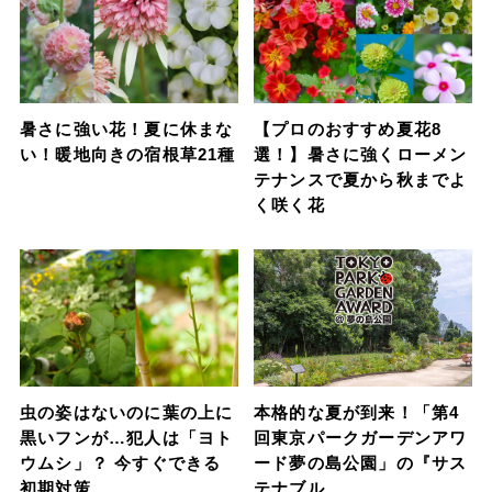
暑さに強い花！夏に休まな
【プロのおすすめ夏花8
い！暖地向きの宿根草21種
選！】暑さに強くローメン
テナンスで夏から秋までよ
く咲く花
虫の姿はないのに葉の上に
本格的な夏が到来！「第4
黒いフンが…犯人は「ヨト
回東京パークガーデンアワ
ウムシ」？ 今すぐできる
ード夢の島公園」の『サス
初期対策
テナブル…