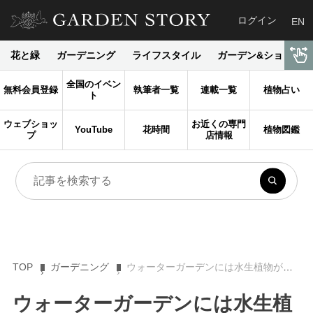
ログイン
EN
花と緑
ガーデニング
ライフスタイル
ガーデン&ショップ
全国のイベン
無料会員登録
執筆者一覧
連載一覧
植物占い
ト
ウェブショッ
お近くの専門
YouTube
花時間
植物図鑑
プ
店情報
TOP
ガーデニング
ウォーターガーデンには水生植物がマスト！ 演出方法とオススメ14種
ウォーターガーデンには水生植