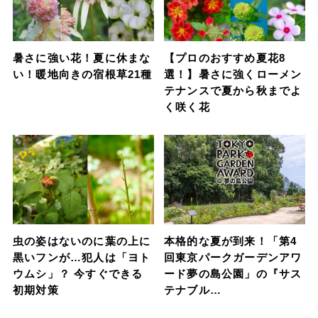
暑さに強い花！夏に休まな
【プロのおすすめ夏花8
い！暖地向きの宿根草21種
選！】暑さに強くローメン
テナンスで夏から秋までよ
く咲く花
虫の姿はないのに葉の上に
本格的な夏が到来！「第4
黒いフンが…犯人は「ヨト
回東京パークガーデンアワ
ウムシ」？ 今すぐできる
ード夢の島公園」の『サス
初期対策
テナブル…