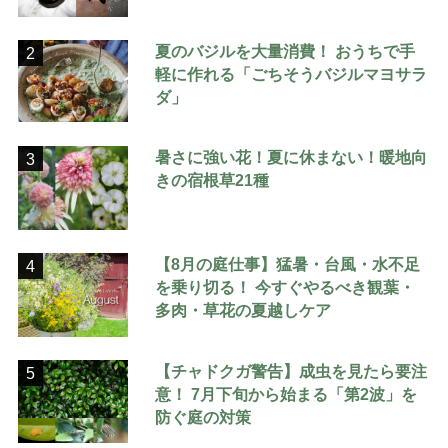
夏のバジルを大量消費！ おうちで手
2
軽に作れる「ごちそうバジルマヨサラ
ダ」
暑さに強い花！夏に休まない！暖地向
3
きの宿根草21種
【8月の庭仕事】猛暑・台風・水不足
4
を乗り切る！ 今すぐやるべき観葉・
多肉・草花の夏越しケア
【チャドクガ警告】成虫を見たら要注
5
意！ 7月下旬から始まる「第2波」を
防ぐ庭の対策