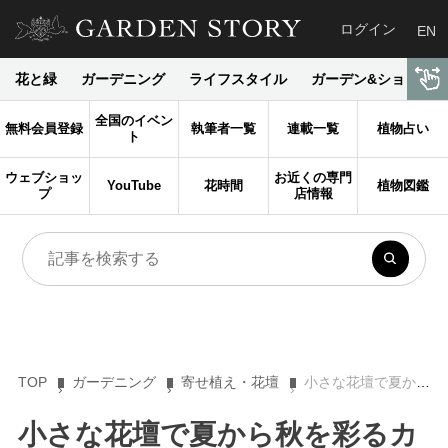
ログイン
EN
花と緑
ガーデニング
ライフスタイル
ガーデン&ショップ
全国のイベン
無料会員登録
執筆者一覧
連載一覧
植物占い
ト
ウェブショッ
お近くの専門
YouTube
花時間
植物図鑑
プ
店情報
TOP
ガーデニング
寄せ植え・花壇
小さな花壇で夏から秋を彩るカラーリーフ５選
小さな花壇で夏から秋を彩るカ