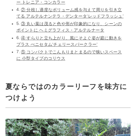
ー トレニア・コンカラー
② 分枝し適度なボリューム感を与えて周りを引き立
てる アルテルナンテラ・デンタータ‘レッドフラッシュ’
③ 丸い葉は茂ると色や形が印象的になり、シーンの
ポイントに ヘミグラフィス・アルテルナータ
④ すらりと立ち上がり、風にそよぐ姿が庭に動きを
プラス ぺニセタム‘チェリースパークラー’
⑤ コンパクトでこんもりまとまるので狭いスペース
に 小型タイプのコリウス
夏ならではのカラーリーフを味方に
つけよう