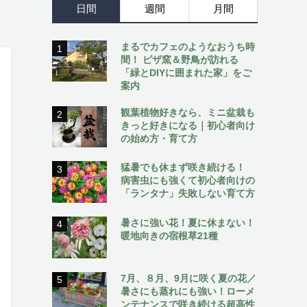
日間
週間
月間
まるでカフェのようなおうち時
1
間！ ピザ窯＆野鳥が訪れる
「緑とDIYに囲まれた家」をご
案内
観葉植物好きなら、ミニ盆栽も
2
きっと好きになる｜初心者向け
の始め方・育て方
猛暑でも休まず咲き続ける！
3
病害虫にも強くて初心者向けの
「ランタナ」失敗しない育て方
暑さに強い花！夏に休まない！
4
暖地向きの宿根草21種
7月、８月、9月に咲く夏の花／
5
暑さにも蒸れにも強い！ローメ
ンテナンスで咲き続ける超高性