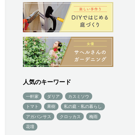
人気のキーワード
一軒家
ダリア
カスミソウ
トマト
果樹
私の庭・私の暮らし
アガパンサス
クロッカス
梅雨
花壇