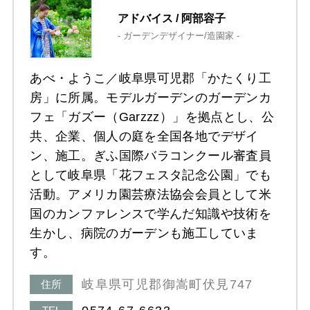
アドバイス / 阿部容子
- ガーデンデザイナー/造園家 -
あべ・ようこ／岐阜県可児郡「かたくり工
房」に所属。モデルガーデンのガーデンカ
フェ「ガズー（Garzzz）」を拠点とし、公
共、企業、個人の庭を全国各地でデザイ
ン、施工。ぎふ国際バラコンクール審査員
として岐阜県「花フェスタ記念公園」でも
活動。アメリカ園芸療法協会会員として米
国のカンファレンスで学んだ知識や技術を
生かし、病院のガーデンも施工していま
す。
岐阜県可児郡御嵩町伏見747
住所