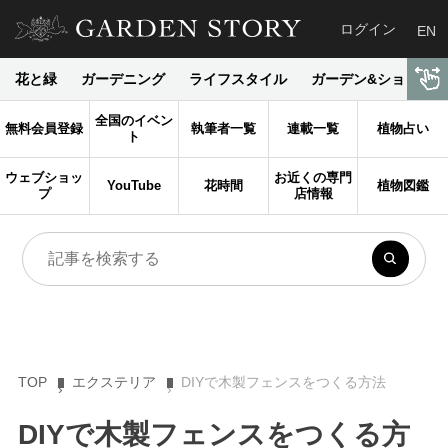
ログイン
EN
花と緑
ガーデニング
ライフスタイル
ガーデン&ショップ
全国のイベン
無料会員登録
執筆者一覧
連載一覧
植物占い
ト
ウェブショッ
お近くの専門
YouTube
花時間
植物図鑑
プ
店情報
TOP
エクステリア
DIYで木製フェンスをつくる方法
DIYで木製フェンスをつくる方