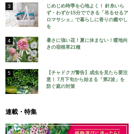
じめじめ時季を心地よく！ 針糸いら
3
ず・わずか15分でできる「吊るせるア
ロマサシェ」で暮らしに香りの癒やし
を
暑さに強い花！夏に休まない！暖地向
4
きの宿根草21種
【チャドクガ警告】成虫を見たら要注
5
意！ 7月下旬から始まる「第2波」を
防ぐ庭の対策
連載・特集