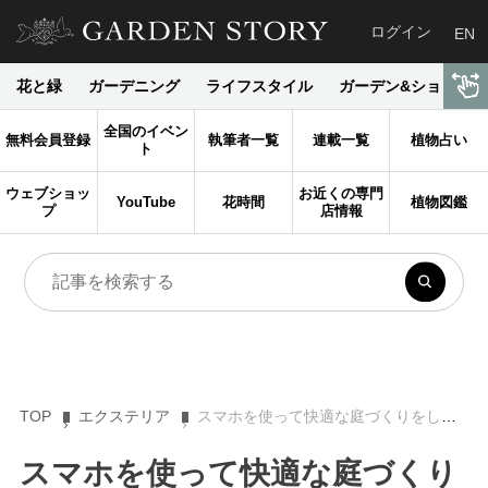
ログイン
EN
花と緑
ガーデニング
ライフスタイル
ガーデン&ショップ
全国のイベン
無料会員登録
執筆者一覧
連載一覧
植物占い
ト
ウェブショッ
お近くの専門
YouTube
花時間
植物図鑑
プ
店情報
TOP
エクステリア
スマホを使って快適な庭づくりをしませんか？【PR】
スマホを使って快適な庭づくり