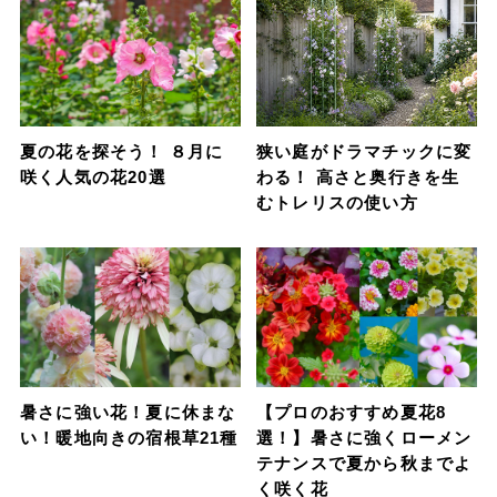
夏の花を探そう！ ８月に
狭い庭がドラマチックに変
咲く人気の花20選
わる！ 高さと奥行きを生
むトレリスの使い方
暑さに強い花！夏に休まな
【プロのおすすめ夏花8
い！暖地向きの宿根草21種
選！】暑さに強くローメン
テナンスで夏から秋までよ
く咲く花