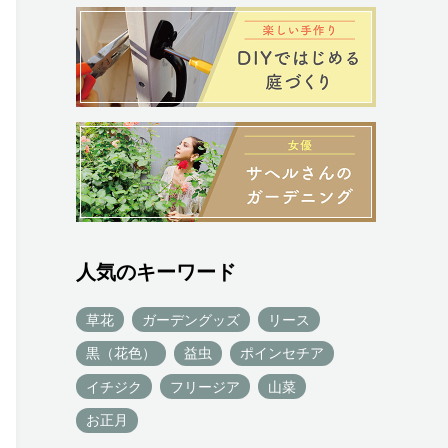
人気のキーワード
草花
ガーデングッズ
リース
黒（花色）
益虫
ポインセチア
イチジク
フリージア
山菜
お正月