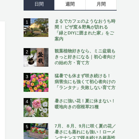
日間
週間
月間
まるでカフェのようなおうち時
1
間！ ピザ窯＆野鳥が訪れる
「緑とDIYに囲まれた家」をご
案内
観葉植物好きなら、ミニ盆栽も
2
きっと好きになる｜初心者向け
の始め方・育て方
猛暑でも休まず咲き続ける！
3
病害虫にも強くて初心者向けの
「ランタナ」失敗しない育て方
暑さに強い花！夏に休まない！
4
暖地向きの宿根草21種
7月、８月、9月に咲く夏の花／
5
暑さにも蒸れにも強い！ローメ
ンテナンスで咲き続ける超高性