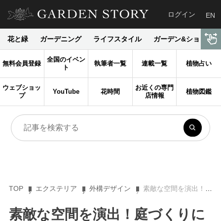
ログイン
EN
花と緑
ガーデニング
ライフスタイル
ガーデン&ショップ
全国のイベン
無料会員登録
執筆者一覧
連載一覧
植物占い
ト
ウェブショッ
お近くの専門
YouTube
花時間
植物図鑑
プ
店情報
TOP
エクステリア
外構デザイン
素敵な空間を演出！庭づくりに欠かせないエクステリアとは？
素敵な空間を演出！庭づくりに