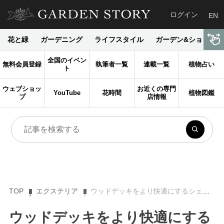
ログイン
EN
花と緑
ガーデニング
ライフスタイル
ガーデン&ショップ
全国のイベン
無料会員登録
執筆者一覧
連載一覧
植物占い
ト
ウェブショッ
お近くの専門
YouTube
花時間
植物図鑑
プ
店情報
TOP
エクステリア
ウッドデッキをより快適にするシェード（日除け）！ その効果や事例を紹介
ウッドデッキをより快適にする