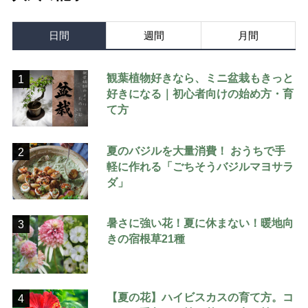
日間
週間
月間
観葉植物好きなら、ミニ盆栽もきっと
1
好きになる｜初心者向けの始め方・育
て方
夏のバジルを大量消費！ おうちで手
2
軽に作れる「ごちそうバジルマヨサラ
ダ」
暑さに強い花！夏に休まない！暖地向
3
きの宿根草21種
【夏の花】ハイビスカスの育て方。コ
4