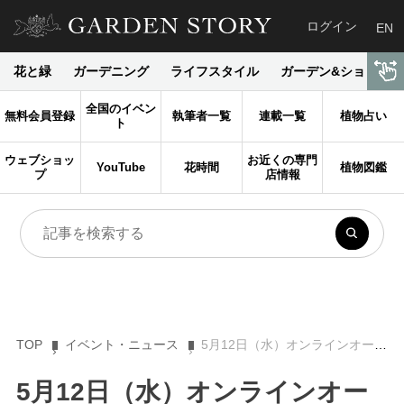
ログイン
EN
花と緑
ガーデニング
ライフスタイル
ガーデン&ショップ
全国のイベン
無料会員登録
執筆者一覧
連載一覧
植物占い
ト
ウェブショッ
お近くの専門
YouTube
花時間
植物図鑑
プ
店情報
TOP
イベント・ニュース
5月12日（水）オンラインオープンガーデン開催！ ローズライフコーディネイター元木はるみさんのバラ咲く庭案内
5月12日（水）オンラインオー