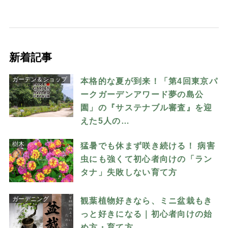
新着記事
ガーデン＆ショップ
本格的な夏が到来！「第4回東京パ
ークガーデンアワード夢の島公
園」の『サステナブル審査』を迎
えた5人の…
樹木
猛暑でも休まず咲き続ける！ 病害
虫にも強くて初心者向けの「ラン
タナ」失敗しない育て方
ガーデニング
観葉植物好きなら、ミニ盆栽もき
っと好きになる｜初心者向けの始
め方・育て方