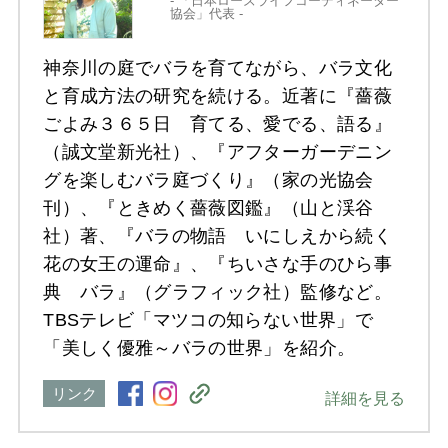
- 「日本ローズライフコーディネーター
協会」代表 -
神奈川の庭でバラを育てながら、バラ文化
と育成方法の研究を続ける。近著に『薔薇
ごよみ３６５日 育てる、愛でる、語る』
（誠文堂新光社）、『アフターガーデニン
グを楽しむバラ庭づくり』（家の光協会
刊）、『ときめく薔薇図鑑』（山と渓谷
社）著、『バラの物語 いにしえから続く
花の女王の運命』、『ちいさな手のひら事
典 バラ』（グラフィック社）監修など。
TBSテレビ「マツコの知らない世界」で
「美しく優雅～バラの世界」を紹介。
リンク
詳細を見る