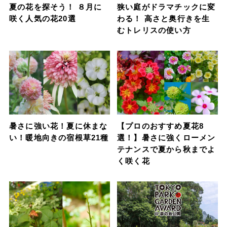
夏の花を探そう！ ８月に
狭い庭がドラマチックに変
咲く人気の花20選
わる！ 高さと奥行きを生
むトレリスの使い方
暑さに強い花！夏に休まな
【プロのおすすめ夏花8
い！暖地向きの宿根草21種
選！】暑さに強くローメン
テナンスで夏から秋までよ
く咲く花