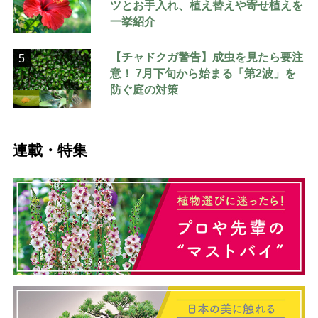
ツとお手入れ、植え替えや寄せ植えを
一挙紹介
【チャドクガ警告】成虫を見たら要注
5
意！ 7月下旬から始まる「第2波」を
防ぐ庭の対策
連載・特集