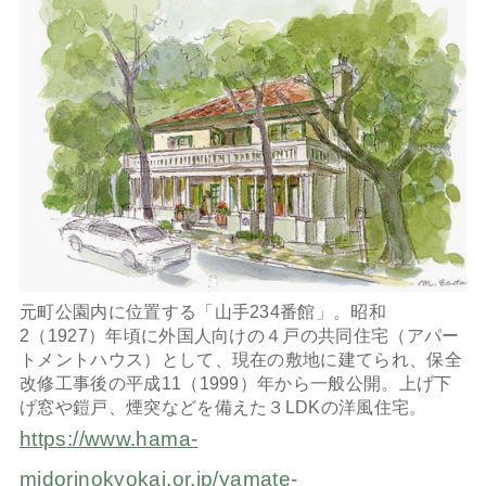
元町公園内に位置する「山手234番館」。昭和
2（1927）年頃に外国人向けの４戸の共同住宅（アパー
トメントハウス）として、現在の敷地に建てられ、保全
改修工事後の平成11（1999）年から一般公開。上げ下
げ窓や鎧戸、煙突などを備えた３LDKの洋風住宅。
https://www.hama-
midorinokyokai.or.jp/yamate-