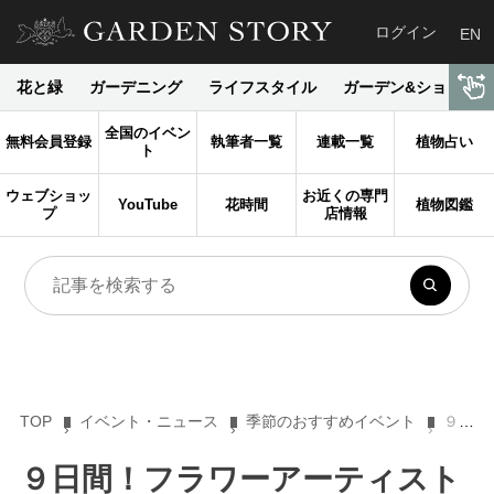
ログイン
EN
花と緑
ガーデニング
ライフスタイル
ガーデン&ショップ
全国のイベン
無料会員登録
執筆者一覧
連載一覧
植物占い
ト
ウェブショッ
お近くの専門
YouTube
花時間
植物図鑑
プ
店情報
TOP
イベント・ニュース
季節のおすすめイベント
９日間！フラワーアーティストが集結展示『花と器のハーモニー2024「Rediscovery～世界のアーティスト×日本の器～」』
９日間！フラワーアーティスト