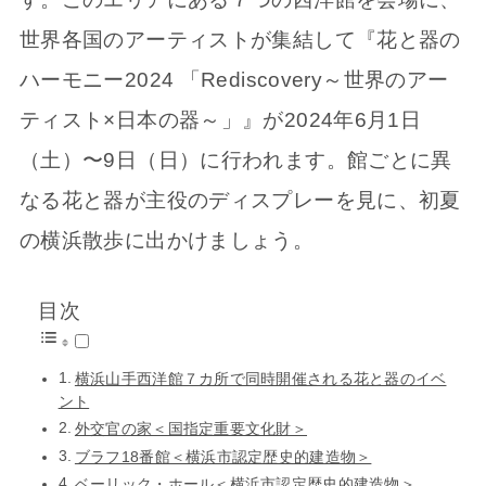
世界各国のアーティストが集結して『花と器の
ハーモニー2024 「Rediscovery～世界のアー
ティスト×日本の器～」』が2024年6月1日
（土）〜9日（日）に行われます。館ごとに異
なる花と器が主役のディスプレーを見に、初夏
の横浜散歩に出かけましょう。
目次
横浜山手西洋館７カ所で同時開催される花と器のイベ
ント
外交官の家＜国指定重要文化財＞
ブラフ18番館＜横浜市認定歴史的建造物＞
ベーリック・ホール＜横浜市認定歴史的建造物＞