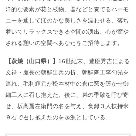
洋的な要素が花と枝物、器などと奏でるハーモ
ニーを通してほのかな美しさを漂わせる、落ち
着いてリラックスできる空間の演出。心が癒や
される憩いの空間へあなたをご招待します。
【萩焼（山口県）】
16世紀末、豊臣秀吉による
文禄・慶長の朝鮮出兵の折、朝鮮陶工李勺光を
連れ、毛利輝元が松本材中の倉に窯を築かせ御
細工人に召し抱えた。後に、弟の季敬を呼び寄
せ、坂高麗左衛門の名を与え、食録３人扶持米
９石で召し抱えたのを起源としている。