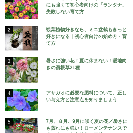
にも強くて初心者向けの「ランタナ」
失敗しない育て方
観葉植物好きなら、ミニ盆栽もきっと
2
好きになる｜初心者向けの始め方・育
て方
暑さに強い花！夏に休まない！暖地向
3
きの宿根草21種
アサガオに必要な肥料について、正し
4
い与え方と注意点を知りましょう
7月、８月、9月に咲く夏の花／暑さに
5
も蒸れにも強い！ローメンテナンスで