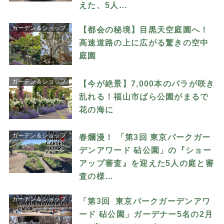
えた、5人…
ガーデン＆ショップ
【都会の秘境】目黒天空庭園へ！
高速道路の上に広がる驚きの空中
庭園
ガーデン＆ショップ
【今が絶景】7,000本のバラが咲き
乱れる！福山市ばら公園がまるで
花の海に
ガーデン＆ショップ
春爛漫！ 「第3回 東京パークガー
デンアワード 砧公園」の『ショー
アップ審査』を迎えた5人の庭と審
査の様…
ガーデン＆ショップ
「第3回 東京パークガーデンアワ
ード 砧公園」ガーデナー5名の2月