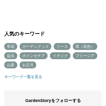
人気のキーワード
草花
ガーデングッズ
リース
黒（花色）
益虫
ポインセチア
イチジク
フリージア
山菜
お正月
キーワード一覧を見る
GardenStoryを
フォローする