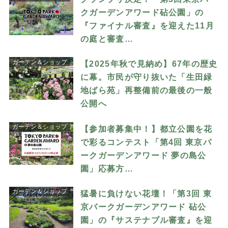
クガーデンアワード砧公園」の
『ファイナル審査』を迎えた11月
の庭と審査…
ガーデン＆ショップ
【2025年秋で見納め】67年の歴史
に幕。市民が守り抜いた「生田緑
地ばら苑」再整備前の最後の一般
公開へ
ガーデン＆ショップ
【参加者募集中！】都立公園を花
で彩るコンテスト「第4回 東京パ
ークガーデンアワード 夢の島公
園」応募方…
ガーデン＆ショップ
猛暑に負けない花壇！「第3回 東
京パークガーデンアワード 砧公
園」の『サステナブル審査』を迎