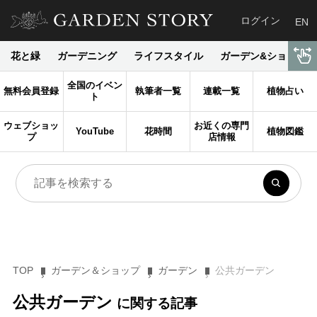
ログイン
EN
花と緑
ガーデニング
ライフスタイル
ガーデン&ショップ
全国のイベン
無料会員登録
執筆者一覧
連載一覧
植物占い
ト
ウェブショッ
お近くの専門
YouTube
花時間
植物図鑑
プ
店情報
TOP
ガーデン＆ショップ
ガーデン
公共ガーデン
公共ガーデン
に関する記事